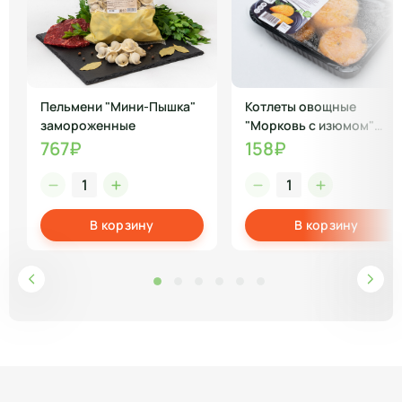
Пельмени "Мини-Пышка"
Котлеты овощные
замороженные
"Морковь с изюмом"
замороженные
767₽
158₽
В корзину
В корзину