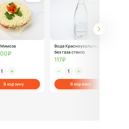
 Мимоза
Вода Красноусольская
Кыс
без газа стекло
гри
.00₽
117₽
87
В корзину
В корзину