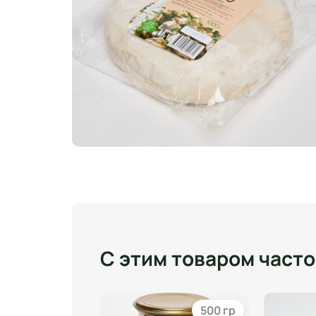
С этим товаром част
1 порц
500 гр