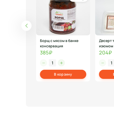
с картофелем и
Борщ с мясом в банке
Десерт 
г- 1 шт
консервация
изюмом 
385₽
204₽
корзину
В корзину