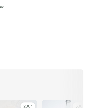
кал
200г
500 мл