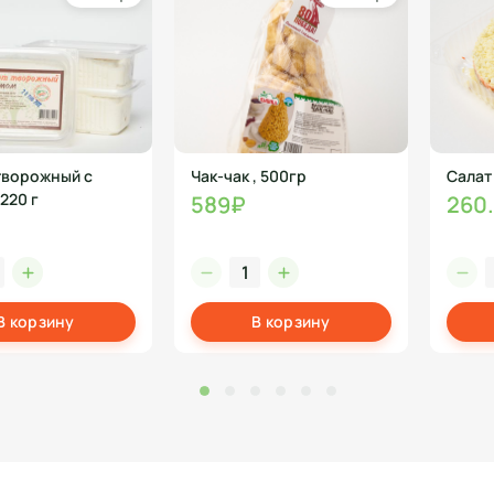
творожный с
Чак-чак , 500гр
Салат
220 г
589₽
260
В корзину
В корзину