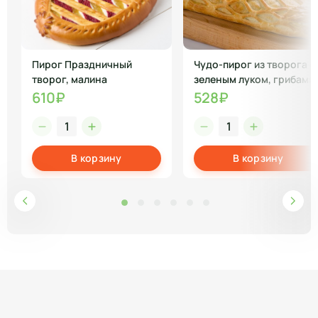
Пирог Праздничный
Чудо-пирог из творога с
творог, малина
зеленым луком, грибами
610₽
528₽
В корзину
В корзину