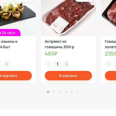
а 24 часа
с языком и
Антрекот из
Говяд
й 6шт
говядины,300гр
лопатк
483₽
235
В корзину
В корзину