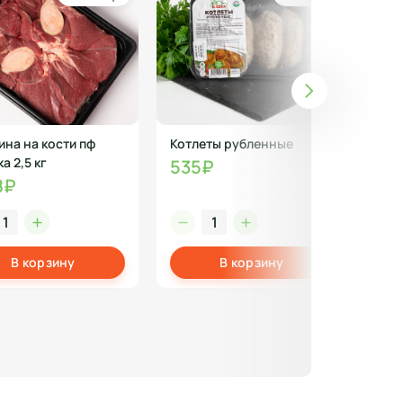
ина на кости пф
Котлеты рубленные
Ком
а 2,5 кг
535₽
17
8₽
В корзину
В корзину