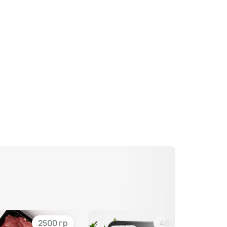
2500 гр
480 гр