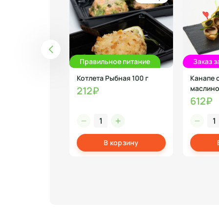
Правильное питание
Заказ з
 Сухофруктов 1л
Котлета Рыбная 100 г
Канапе 
маслино
212₽
612₽
корзину
В корзину