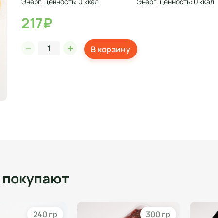
Энерг. ценность: 0 ккал
Энерг. ценность: 0 ккал
217₽
В корзину
о покупают
240 гр
300 гр