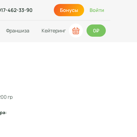
917-462-33-90
Бонусы
Войти
Франшиза
Кейтеринг
0₽
200 гр
ра: